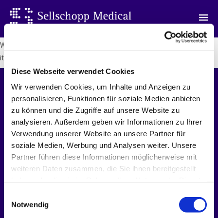
Hello world!
Welcome to
Global Factories Sites
. This is your first post. Edit or delete
it, then start writing!
Diese Webseite verwendet Cookies
Wir verwenden Cookies, um Inhalte und Anzeigen zu
personalisieren, Funktionen für soziale Medien anbieten
zu können und die Zugriffe auf unsere Website zu
analysieren. Außerdem geben wir Informationen zu Ihrer
Verwendung unserer Website an unsere Partner für
soziale Medien, Werbung und Analysen weiter. Unsere
Kontakt
Partner führen diese Informationen möglicherweise mit
Rudolf-Diesel Str. 3
weiteren Daten zusammen, die Sie ihnen bereitgestellt
22946 Trittau
haben oder die sie im Rahmen Ihrer Nutzung der Dienste
Tel: +49 171 831 6637
gesammelt haben.
Einwilligungsauswahl
info@sellschopp-medical.de
Notwendig
Über uns