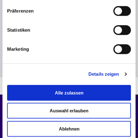
Zustimmung
*
Präferenzen
Ich akzeptiere die
Datenschutzvereinbarung
.
Statistiken
Marketing
Senden
Details zeigen
Alle zulassen
Auswahl erlauben
LASSEN SIE SICH BERATEN
Ablehnen
Kontakt